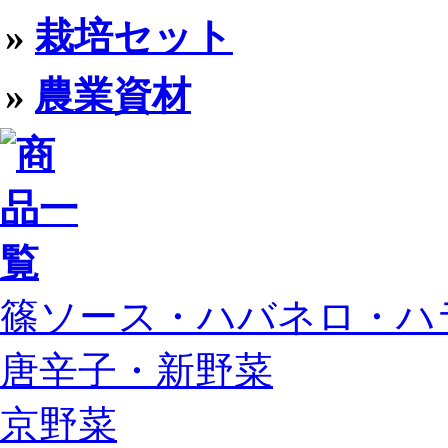
»
栽培セット
»
農業資材
篠ソース・ハバネロ・ハ
唐辛子・新野菜
京野菜