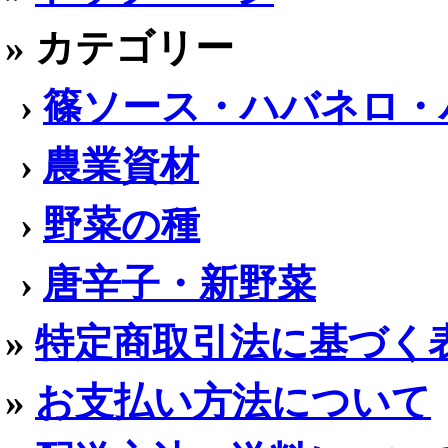
» カテゴリー
›
篠ソース・ハバネロ・
›
農業資材
›
野菜の種
›
唐辛子・新野菜
»
特定商取引法に基づく
»
お支払い方法について