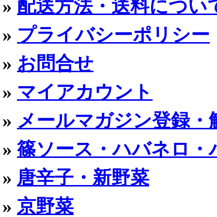
»
配送方法・送料につい
»
プライバシーポリシー
»
お問合せ
»
マイアカウント
»
メールマガジン登録・
»
篠ソース・ハバネロ・
»
唐辛子・新野菜
»
京野菜