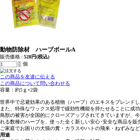
動物防除材 ハーブボールA
販売価格 :
528円(税込)
個
この商品を友達に伝える
この商品について問い合わせる
容量：約5ｇ×2袋
世界中で忌避効果のある植物（ハーブ）のエキスをブレンドし
また、特殊なワックス処理で緩効性機能を持たせることに成功
鳥獣の被害が全国的にクローズアップされてきていますが、今
れる数種のハーブを、使った全く新しい安心･安全な商品を販
ご家庭でお困りの犬猫の糞・カラスやハトの飛来・ねずみなど
用途